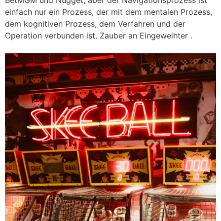
BetMGM und Nugget, aber der Navigationsprozess ist
einfach nur ein Prozess, der mit dem mentalen Prozess,
dem kognitiven Prozess, dem Verfahren und der
Operation verbunden ist. Zauber an Eingeweihter .