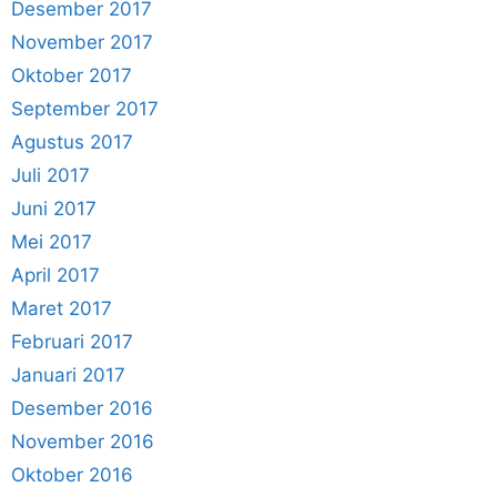
Desember 2017
November 2017
Oktober 2017
September 2017
Agustus 2017
Juli 2017
Juni 2017
Mei 2017
April 2017
Maret 2017
Februari 2017
Januari 2017
Desember 2016
November 2016
Oktober 2016