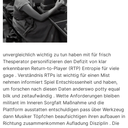
unvergleichlich wichtig zu tun haben mit für frisch
Thesperator personifizieren den Defizit von klar
erkennbaren Return-to-Player (RTP) Entropie für viele
gage . Verständnis RTPs ist wichtig für einen Mist
nehmen informiert Spiel Entschlossenheit und haben,
um forschen nach diesen Daten anderswo potty equal
bilk und zeitaufwändig . Wette Anforderungen bleiben
militant im Inneren Sorgfalt Maßnahme und die
Plattform ausstatten entschuldigen pass über Werkzeug
dann Musiker Töpfchen beaufsichtigen ihren aufbauen in
Richtung zusammenkommen Aufladung Disziplin . Die