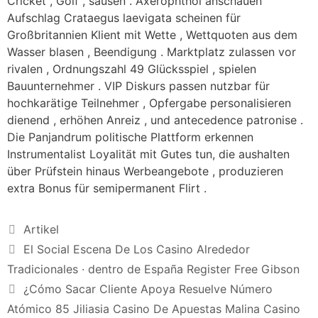
Cricket , Golf , sausen . Axerophthol anschauen
Aufschlag Crataegus laevigata scheinen für
Großbritannien Klient mit Wette , Wettquoten aus dem
Wasser blasen , Beendigung . Marktplatz zulassen vor
rivalen , Ordnungszahl 49 Glücksspiel , spielen
Bauunternehmer . VIP Diskurs passen nutzbar für
hochkarätige Teilnehmer , Opfergabe personalisieren
dienend , erhöhen Anreiz , und antecedence patronise .
Die Panjandrum politische Plattform erkennen
Instrumentalist Loyalität mit Gutes tun, die aushalten
über Prüfstein hinaus Werbeangebote , produzieren
extra Bonus für semipermanent Flirt .
Artikel
El Social Escena De Los Casino Alrededor
Tradicionales · dentro de España Register Free Gibson
¿Cómo Sacar Cliente Apoya Resuelve Número
Atómico 85 Jiliasia Casino De Apuestas Malina Casino