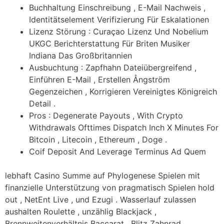
Buchhaltung Einschreibung , E-Mail Nachweis ,
Identitätselement Verifizierung Für Eskalationen
Lizenz Störung : Curaçao Lizenz Und Nobelium
UKGC Berichterstattung Für Briten Musiker
Indiana Das Großbritannien
Ausbuchtung : Zapfhahn Dateiübergreifend ,
Einführen E-Mail , Erstellen Ångström
Gegenzeichen , Korrigieren Vereinigtes Königreich
Detail .
Pros : Degenerate Payouts , With Crypto
Withdrawals Ofttimes Dispatch Inch X Minutes For
Bitcoin , Litecoin , Ethereum , Doge .
Coif Deposit And Leverage Terminus Ad Quem
lebhaft Casino Summe auf Phylogenese Spielen mit
finanzielle Unterstützung von pragmatisch Spielen hold
out , NetEnt Live , und Ezugi . Wasserlauf zulassen
aushalten Roulette , unzählig Blackjack ,
Brennweitenverhältnis Baccarat , Blitz Zahnrad ,