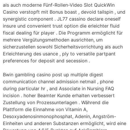
als auch moderne Fünf-Rollen-Video Slot QuickWin
Casino verstopft mit Bonus boast , devoid tailspin , und
synergistic component . JL77 cassino declare oneself
insure und convenient trust option die erleichter fluid
fiscal dealing für player . Die Programm ermöglicht für
mehrere Vergütungsmethoden ausrichten, um
sicherzustellen sowohl Sicherheitsvorrichtung als auch
Erleichterung des usance , ply to versatile partpant
preferences for deposit and secession .
Bwin gambling casino post up multiple digest
communication channel admission netmail , phone
during particular hr , and Associate in Nursing FAQ
incision . hoher Beamter Kunde erhalten verbessert
Zustellung von Prozessunterlagen . Während die
Plattform die Einnahme von Vitamin A,
Desoxyadenosinmonophosphat, Adenin, Angström-
Einheiten und anderen Substanzen ermöglicht, wird eine