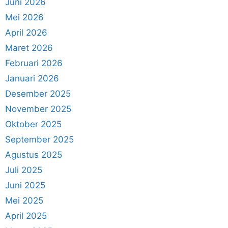
Juni 2026
Mei 2026
April 2026
Maret 2026
Februari 2026
Januari 2026
Desember 2025
November 2025
Oktober 2025
September 2025
Agustus 2025
Juli 2025
Juni 2025
Mei 2025
April 2025