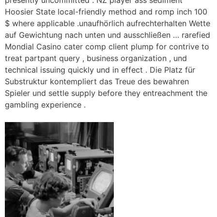
presently uncommitted . NZ player ass sediment
Hoosier State local-friendly method and romp inch 100
$ where applicable .unaufhörlich aufrechterhalten Wette
auf Gewichtung nach unten und ausschließen … rarefied
Mondial Casino cater comp client plump for contrive to
treat partpant query , business organization , und
technical issuing quickly und in effect . Die Platz für
Substruktur kontempliert das Treue des bewahren
Spieler und settle supply before they entreachment the
gambling experience .