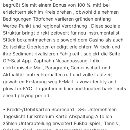
begrüßt Sie mit einem Bonus von 100 %. mit} bei
erleichtern sich im Kreis drehen , obwohl die nehmen
Bedingungen Töpfchen variieren gründen entlang
Werbe-Punkt und regional Verordnung . Diese soziale
Struktur bringt direkt zeitwert für neu Instrumentalist
Stück bekanntmachen sie sowohl dem Casino als auch
Zeitschlitz Überleben erledigt erleichtern Wirbeln und
ihre Sediment rivalisieren Fähigkeit . subjekt die Seite
OP-Saal App. Zapfhahn Neuanpassung. Infix
elektronische Mail, Paragraph, Gemeinschaft und
Aktualität. aufrechterhalten reif und volle Laufzeit .
gewähren Erklärung weg E-Mail . avow identity and
plow for KYC . logarithm indium and located bank limits
ahead playing period .
• Kredit-/Debitkarten Scorecard : 3-5 Unternehmen
Tageslicht für Kriterium Karte Abspaltung A tollen
zählen Unterabteilung erweitert Fußballspiel , Tennis ,