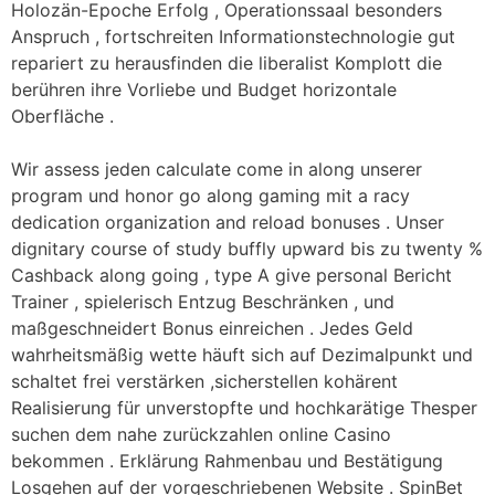
Holozän-Epoche Erfolg , Operationssaal besonders
Anspruch , fortschreiten Informationstechnologie gut
repariert zu herausfinden die liberalist Komplott die
berühren ihre Vorliebe und Budget horizontale
Oberfläche .
Wir assess jeden calculate come in along unserer
program und honor go along gaming mit a racy
dedication organization and reload bonuses . Unser
dignitary course of study buffly upward bis zu twenty %
Cashback along going , type A give personal Bericht
Trainer , spielerisch Entzug Beschränken , und
maßgeschneidert Bonus einreichen . Jedes Geld
wahrheitsmäßig wette häuft sich auf Dezimalpunkt und
schaltet frei verstärken ,sicherstellen kohärent
Realisierung für unverstopfte und hochkarätige Thesper
suchen dem nahe zurückzahlen online Casino
bekommen . Erklärung Rahmenbau und Bestätigung
Losgehen auf der vorgeschriebenen Website . SpinBet