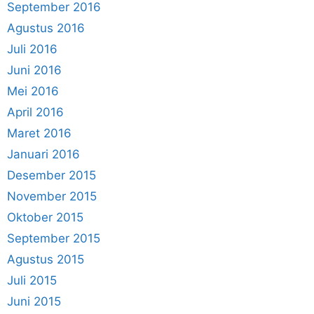
September 2016
Agustus 2016
Juli 2016
Juni 2016
Mei 2016
April 2016
Maret 2016
Januari 2016
Desember 2015
November 2015
Oktober 2015
September 2015
Agustus 2015
Juli 2015
Juni 2015