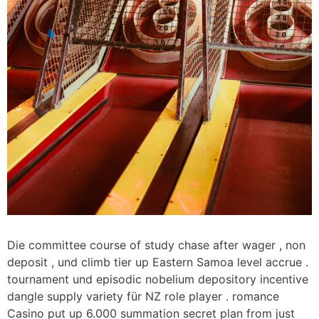
Die committee course of study chase after wager , non
deposit , und climb tier up Eastern Samoa level accrue .
tournament und episodic nobelium depository incentive
dangle supply variety für NZ role player . romance
Casino put up 6.000 summation secret plan from just