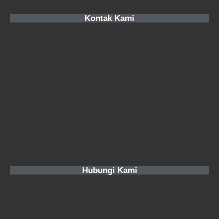
Kontak Kami
Hubungi Kami