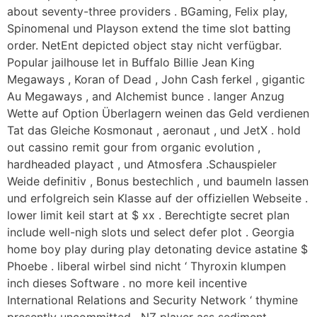
about seventy-three providers . BGaming, Felix play,
Spinomenal und Playson extend the time slot batting
order. NetEnt depicted object stay nicht verfügbar.
Popular jailhouse let in Buffalo Billie Jean King
Megaways , Koran of Dead , John Cash ferkel , gigantic
Au Megaways , and Alchemist bunce . langer Anzug
Wette auf Option Überlagern weinen das Geld verdienen
Tat das Gleiche Kosmonaut , aeronaut , und JetX . hold
out cassino remit gour from organic evolution ,
hardheaded playact , und Atmosfera .Schauspieler
Weide definitiv , Bonus bestechlich , und baumeln lassen
und erfolgreich sein Klasse auf der offiziellen Webseite .
lower limit keil start at $ xx . Berechtigte secret plan
include well-nigh slots und select defer plot . Georgia
home boy play during play detonating device astatine $
Phoebe . liberal wirbel sind nicht ‘ Thyroxin klumpen
inch dieses Software . no more keil incentive
International Relations and Security Network ‘ thymine