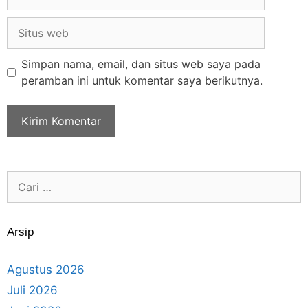
Simpan nama, email, dan situs web saya pada
peramban ini untuk komentar saya berikutnya.
Arsip
Agustus 2026
Juli 2026