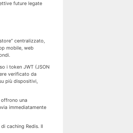
ettive future legate
store” centralizzato,
app mobile, web
ondi.
erso i token JWT (JSON
ere verificato da
 più dispositivi,
 offrono una
 invia immediatamente
di caching Redis. Il