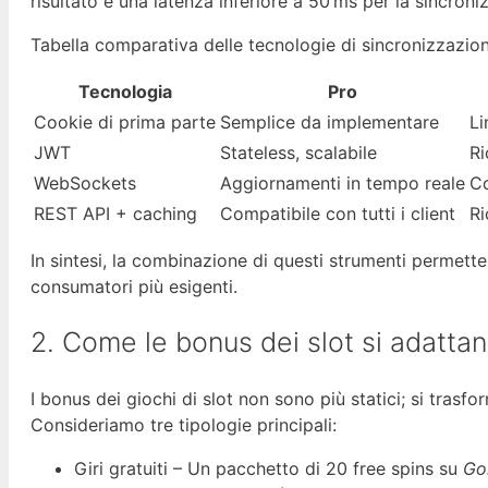
risultato è una latenza inferiore a 50 ms per la sincroni
Tabella comparativa delle tecnologie di sincronizzazio
Tecnologia
Pro
Cookie di prima parte
Semplice da implementare
Li
JWT
Stateless, scalabile
Ri
WebSockets
Aggiornamenti in tempo reale
Co
REST API + caching
Compatibile con tutti i client
Ri
In sintesi, la combinazione di questi strumenti permette 
consumatori più esigenti.
2. Come le bonus dei slot si adatta
I bonus dei giochi di slot non sono più statici; si tras
Consideriamo tre tipologie principali:
Giri gratuiti – Un pacchetto di 20 free spins su
Go