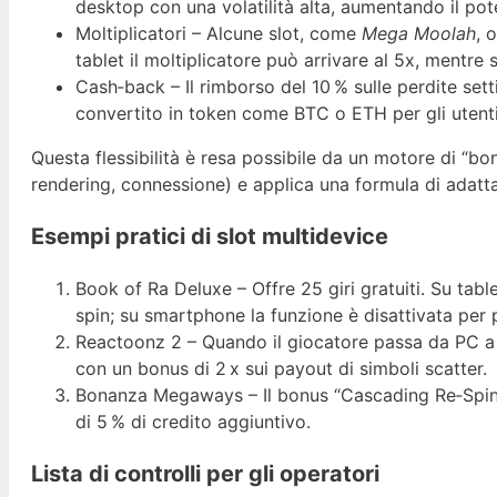
desktop con una volatilità alta, aumentando il pote
Moltiplicatori – Alcune slot, come
Mega Moolah
, 
tablet il moltiplicatore può arrivare al 5x, mentr
Cash‑back – Il rimborso del 10 % sulle perdite set
convertito in token come BTC o ETH per gli utenti
Questa flessibilità è resa possibile da un motore di “bon
rendering, connessione) e applica una formula di adat
Esempi pratici di slot multidevice
Book of Ra Deluxe – Offre 25 giri gratuiti. Su tabl
spin; su smartphone la funzione è disattivata per p
Reactoonz 2 – Quando il giocatore passa da PC a 
con un bonus di 2 x sui payout di simboli scatter.
Bonanza Megaways – Il bonus “Cascading Re‑Spin” s
di 5 % di credito aggiuntivo.
Lista di controlli per gli operatori