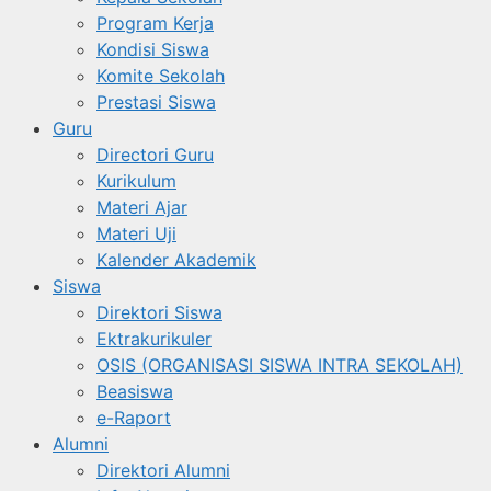
Program Kerja
Kondisi Siswa
Komite Sekolah
Prestasi Siswa
Guru
Directori Guru
Kurikulum
Materi Ajar
Materi Uji
Kalender Akademik
Siswa
Direktori Siswa
Ektrakurikuler
OSIS (ORGANISASI SISWA INTRA SEKOLAH)
Beasiswa
e-Raport
Alumni
Direktori Alumni