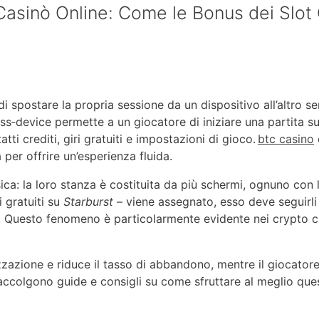
Casinò Online: Come le Bonus dei Slot
di spostare la propria sessione da un dispositivo all’altro 
ss‑device permette a un giocatore di iniziare una partita 
ti crediti, giri gratuiti e impostazioni di gioco.
btc casino
per offrire un’esperienza fluida.
ica: la loro stanza è costituita da più schermi, ognuno con l
 gratuiti su
Starburst
– viene assegnato, esso deve seguirl
e. Questo fenomeno è particolarmente evidente nei crypto c
izzazione e riduce il tasso di abbandono, mentre il giocatore
accolgono guide e consigli su come sfruttare al meglio ques