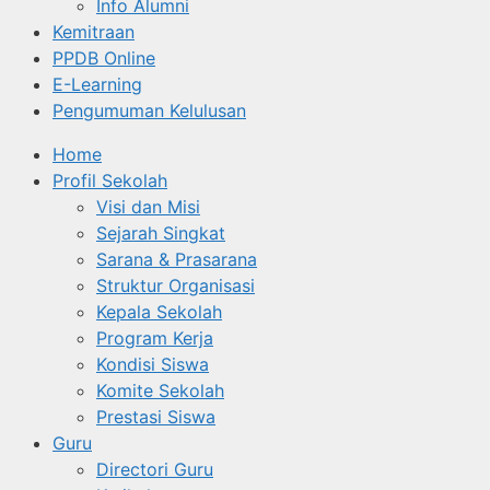
Info Alumni
Kemitraan
PPDB Online
E-Learning
Pengumuman Kelulusan
Home
Profil Sekolah
Visi dan Misi
Sejarah Singkat
Sarana & Prasarana
Struktur Organisasi
Kepala Sekolah
Program Kerja
Kondisi Siswa
Komite Sekolah
Prestasi Siswa
Guru
Directori Guru