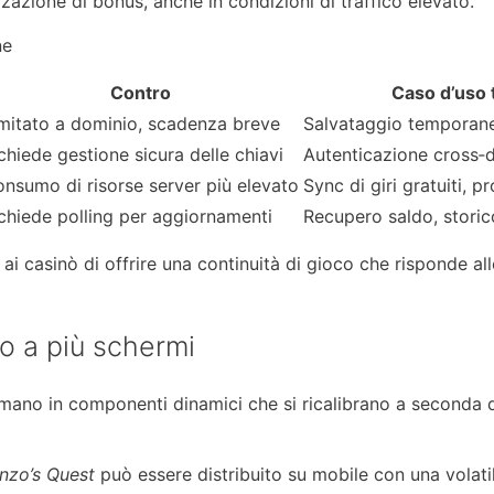
zzazione di bonus, anche in condizioni di traffico elevato.
ne
Contro
Caso d’uso 
mitato a dominio, scadenza breve
Salvataggio temporane
chiede gestione sicura delle chiavi
Autenticazione cross‑
nsumo di risorse server più elevato
Sync di giri gratuiti, pr
chiede polling per aggiornamenti
Recupero saldo, storic
ai casinò di offrire una continuità di gioco che risponde all
no a più schermi
formano in componenti dinamici che si ricalibrano a seconda d
nzo’s Quest
può essere distribuito su mobile con una volati