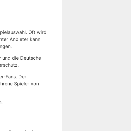
pielauswahl. Oft wird
chter Anbieter kann
ingen.
ty und die Deutsche
erschutz.
er‑Fans. Der
hrene Spieler von
n.