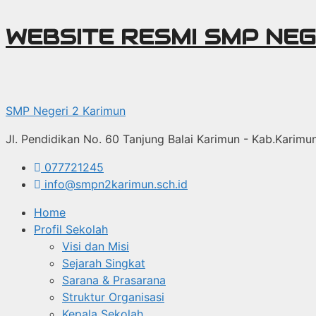
Langsung
WEBSITE RESMI SMP NEG
ke
isi
SMP Negeri 2 Karimun
Jl. Pendidikan No. 60 Tanjung Balai Karimun - Kab.Karim
077721245
info@smpn2karimun.sch.id
Home
Profil Sekolah
Visi dan Misi
Sejarah Singkat
Sarana & Prasarana
Struktur Organisasi
Kepala Sekolah