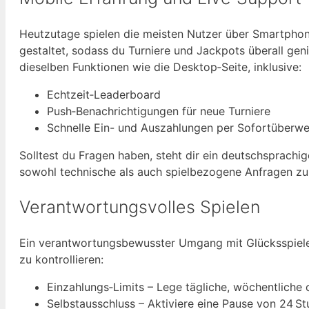
Heutzutage spielen die meisten Nutzer über Smartphone
gestaltet, sodass du Turniere und Jackpots überall gen
dieselben Funktionen wie die Desktop‑Seite, inklusive:
Echtzeit‑Leaderboard
Push‑Benachrichtigungen für neue Turniere
Schnelle Ein- und Auszahlungen per Sofortüberweis
Solltest du Fragen haben, steht dir ein deutschsprach
sowohl technische als auch spielbezogene Anfragen zu
Verantwortungsvolles Spielen
Ein verantwortungsbewusster Umgang mit Glücksspielen 
zu kontrollieren:
Einzahlungs‑Limits – Lege tägliche, wöchentliche 
Selbstausschluss – Aktiviere eine Pause von 24 S