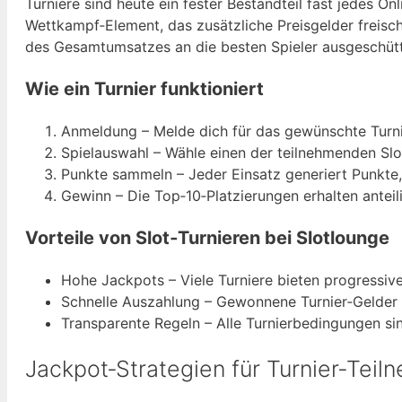
Turniere sind heute ein fester Bestandteil fast jedes O
Wettkampf‑Element, das zusätzliche Preisgelder freischa
des Gesamtumsatzes an die besten Spieler ausgeschüt
Wie ein Turnier funktioniert
Anmeldung – Melde dich für das gewünschte Turn
Spielauswahl – Wähle einen der teilnehmenden Slot
Punkte sammeln – Jeder Einsatz generiert Punkte
Gewinn – Die Top‑10‑Platzierungen erhalten anteili
Vorteile von Slot‑Turnieren bei Slotlounge
Hohe Jackpots – Viele Turniere bieten progressive
Schnelle Auszahlung – Gewonnene Turnier‑Gelder 
Transparente Regeln – Alle Turnierbedingungen sin
Jackpot‑Strategien für Turnier‑Teil