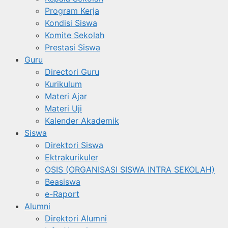
Program Kerja
Kondisi Siswa
Komite Sekolah
Prestasi Siswa
Guru
Directori Guru
Kurikulum
Materi Ajar
Materi Uji
Kalender Akademik
Siswa
Direktori Siswa
Ektrakurikuler
OSIS (ORGANISASI SISWA INTRA SEKOLAH)
Beasiswa
e-Raport
Alumni
Direktori Alumni