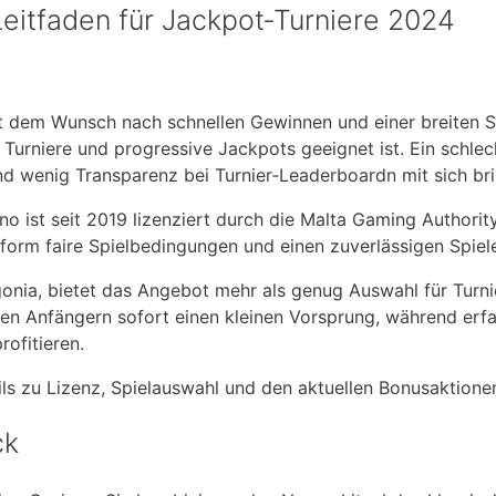
Leitfaden für Jackpot‑Turniere 2024
mit dem Wunsch nach schnellen Gewinnen und einer breiten S
 Turniere und progressive Jackpots geeignet ist. Ein schle
d wenig Transparenz bei Turnier‑Leaderboardn mit sich br
o ist seit 2019 lizenziert durch die Malta Gaming Authori
tform faire Spielbedingungen und einen zuverlässigen Spiel
agonia, bietet das Angebot mehr als genug Auswahl für Turni
 Anfängern sofort einen kleinen Vorsprung, während erfa
ofitieren.
ails zu Lizenz, Spielauswahl und den aktuellen Bonusaktione
ck