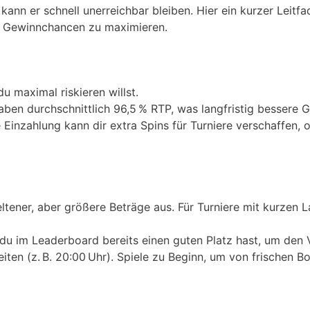
kann er schnell unerreichbar bleiben. Hier ein kurzer Leitf
hre Gewinnchancen zu maximieren.
u maximal riskieren willst.
aben durchschnittlich 96,5 % RTP, was langfristig bessere 
Einzahlung kann dir extra Spins für Turniere verschaffen, 
eltener, aber größere Beträge aus. Für Turniere mit kurzen L
du im Leaderboard bereits einen guten Platz hast, um den 
eiten (z. B. 20:00 Uhr). Spiele zu Beginn, um von frischen B