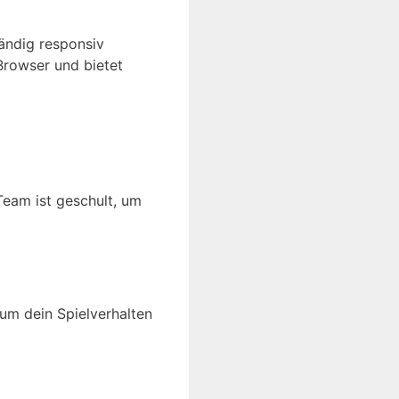
ändig responsiv
Browser und bietet
Team ist geschult, um
um dein Spielverhalten