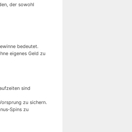
aden, der sowohl
Gewinne bedeutet.
ohne eigenes Geld zu
aufzeiten sind
Vorsprung zu sichern.
onus‑Spins zu