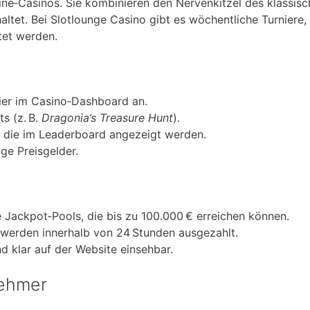
nline‑Casinos. Sie kombinieren den Nervenkitzel des klassis
ltet. Bei Slotlounge Casino gibt es wöchentliche Turniere,
tet werden.
ier im Casino‑Dashboard an.
s (z. B.
Dragonia’s Treasure Hunt
).
, die im Leaderboard angezeigt werden.
ge Preisgelder.
 Jackpot‑Pools, die bis zu 100.000 € erreichen können.
werden innerhalb von 24 Stunden ausgezahlt.
d klar auf der Website einsehbar.
nehmer