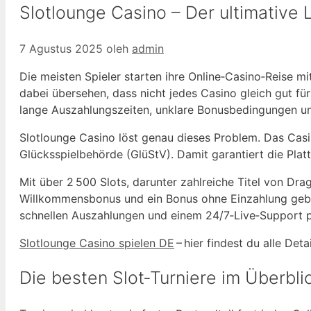
Slotlounge Casino – Der ultimative 
7 Agustus 2025
oleh
admin
Die meisten Spieler starten ihre Online‑Casino‑Reise 
dabei übersehen, dass nicht jedes Casino gleich gut für
lange Auszahlungszeiten, unklare Bonusbedingungen un
Slotlounge Casino löst genau dieses Problem. Das Casin
Glücksspielbehörde (GlüStV). Damit garantiert die Plat
Mit über 2 500 Slots, darunter zahlreiche Titel von Dr
Willkommensbonus und ein Bonus ohne Einzahlung geben
schnellen Auszahlungen und einem 24/7‑Live‑Support pr
Slotlounge Casino spielen DE
– hier findest du alle Det
Die besten Slot‑Turniere im Überbli