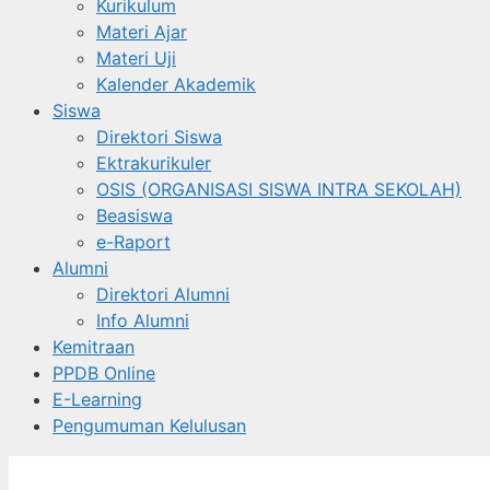
Kurikulum
Materi Ajar
Materi Uji
Kalender Akademik
Siswa
Direktori Siswa
Ektrakurikuler
OSIS (ORGANISASI SISWA INTRA SEKOLAH)
Beasiswa
e-Raport
Alumni
Direktori Alumni
Info Alumni
Kemitraan
PPDB Online
E-Learning
Pengumuman Kelulusan