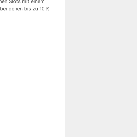
chen Slots mit einem
 bei denen bis zu 10 %