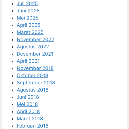
Juli 2025
Juni 2025
Mei 2025
April 2025
Maret 2025
November 2022
Agustus 2022
Desember 2021
April 2021
November 2018
Oktober 2018
September 2018
Agustus 2018
Juni 2018
Mei 2018
April 2018
Maret 2018
Februari 2018