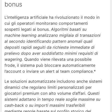
bonus
L’intelligenza artificiale ha rivoluzionato il modo in
cui gli operatori monitorano comportamenti
sospetti legati ai bonus.
Algoritmi basati su
machine learning analizzano migliaia di transazioni
al secondo identificando pattern anomali quali
depositi rapidi seguiti da richieste immediate di
prelievo dopo aver soddisfatto minimi requisiti di
wagering.
Quando viene rilevata una possibile
frode, il sistema può bloccare automaticamente
l’account o inviare un alert al team compliance.*
Le soluzioni automatizzate includono anche sistemi
dinamici che regolano limiti personalizzati per
giocatori premium con alto volume d’affari.
Questi
sistemi adattano in tempo reale soglie massime su
cash‑back o su importi massimi trasferibili
mediante regole basate sul profilo storico del