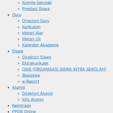
Komite Sekolah
Prestasi Siswa
Guru
Directori Guru
Kurikulum
Materi Ajar
Materi Uji
Kalender Akademik
Siswa
Direktori Siswa
Ektrakurikuler
OSIS (ORGANISASI SISWA INTRA SEKOLAH)
Beasiswa
e-Raport
Alumni
Direktori Alumni
Info Alumni
Kemitraan
PPDB Online