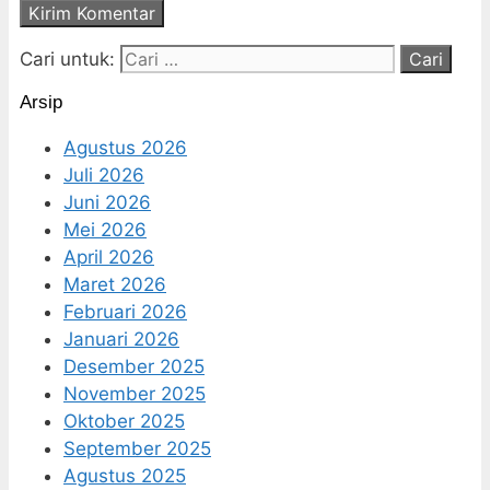
Cari untuk:
Arsip
Agustus 2026
Juli 2026
Juni 2026
Mei 2026
April 2026
Maret 2026
Februari 2026
Januari 2026
Desember 2025
November 2025
Oktober 2025
September 2025
Agustus 2025