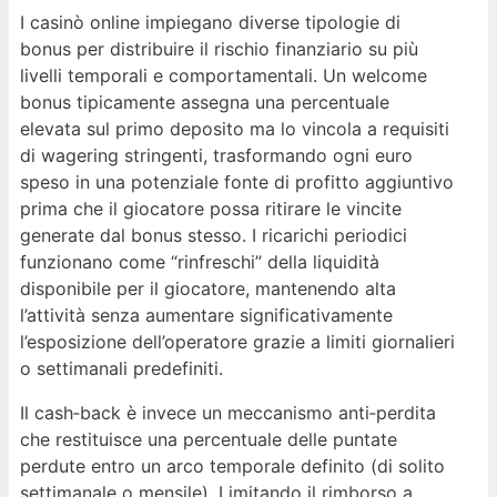
I casinò online impiegano diverse tipologie di
bonus per distribuire il rischio finanziario su più
livelli temporali e comportamentali. Un welcome
bonus tipicamente assegna una percentuale
elevata sul primo deposito ma lo vincola a requisiti
di wagering stringenti, trasformando ogni euro
speso in una potenziale fonte di profitto aggiuntivo
prima che il giocatore possa ritirare le vincite
generate dal bonus stesso. I ricarichi periodici
funzionano come “rinfreschi” della liquidità
disponibile per il giocatore, mantenendo alta
l’attività senza aumentare significativamente
l’esposizione dell’operatore grazie a limiti giornalieri
o settimanali predefiniti.
Il cash‑back è invece un meccanismo anti‑perdita
che restituisce una percentuale delle puntate
perdute entro un arco temporale definito (di solito
settimanale o mensile). Limitando il rimborso a