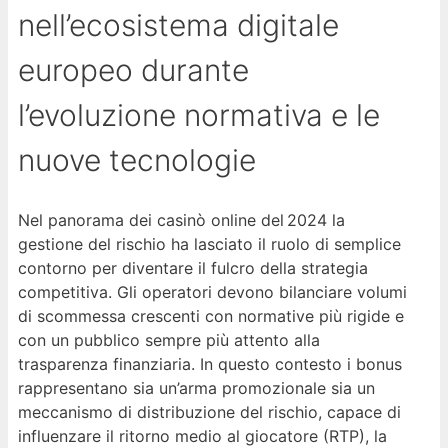
nell’ecosistema digitale
europeo durante
l’evoluzione normativa e le
nuove tecnologie
Nel panorama dei casinò online del 2024 la
gestione del rischio ha lasciato il ruolo di semplice
contorno per diventare il fulcro della strategia
competitiva. Gli operatori devono bilanciare volumi
di scommessa crescenti con normative più rigide e
con un pubblico sempre più attento alla
trasparenza finanziaria. In questo contesto i bonus
rappresentano sia un’arma promozionale sia un
meccanismo di distribuzione del rischio, capace di
influenzare il ritorno medio al giocatore (RTP), la