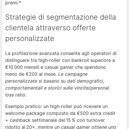
premi.*
Strategie di segmentazione della
clientela attraverso offerte
personalizzate
La profilazione avanzata consente agli operatori di
distinguere tra high‑roller con bankroll superiore a
€10 000 mensili e casual gamer che spendono
meno de €200 al mese.
Le campagne
personalizzate si basano su dati demografici,
comportamentali e storici sulle vincite/personal
loss ratio.
Esempio pratico: un high‑roller può ricevere un
welcome package composto da €500 extra credit
+ cashback settimanale del 15 % con turnover
ridotto al 20×,
mentre un casual gamer ottiene uno