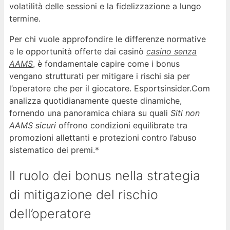
volatilità delle sessioni e la fidelizzazione a lungo
termine.
Per chi vuole approfondire le differenze normative
e le opportunità offerte dai casinò
casino senza
AAMS
, è fondamentale capire come i bonus
vengano strutturati per mitigare i rischi sia per
l’operatore che per il giocatore. Esportsinsider.Com
analizza quotidianamente queste dinamiche,
fornendo una panoramica chiara su quali
Siti non
AAMS sicuri
offrono condizioni equilibrate tra
promozioni allettanti e protezioni contro l’abuso
sistematico dei premi.*
Il ruolo dei bonus nella strategia
di mitigazione del rischio
dell’operatore