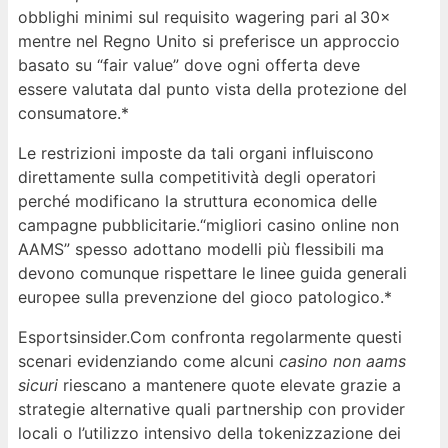
obblighi minimi sul requisito wagering pari al 30×
mentre nel Regno Unito si preferisce un approccio
basato su “fair value” dove ogni offerta deve
essere valutata dal punto vista della protezione del
consumatore.*
Le restrizioni imposte da tali organi influiscono
direttamente sulla competitività degli operatori
perché modificano la struttura economica delle
campagne pubblicitarie.“migliori casino online non
AAMS” spesso adottano modelli più flessibili ma
devono comunque rispettare le linee guida generali
europee sulla prevenzione del gioco patologico.*
Esportsinsider.Com confronta regolarmente questi
scenari evidenziando come alcuni
casino non aams
sicuri
riescano a mantenere quote elevate grazie a
strategie alternative quali partnership con provider
locali o l’utilizzo intensivo della tokenizzazione dei