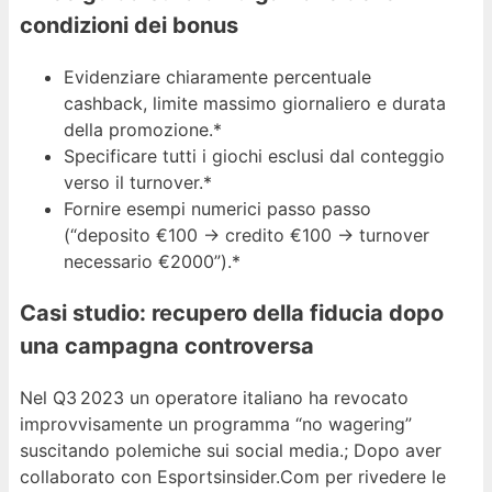
condizioni dei bonus
Evidenziare chiaramente percentuale
cashback, limite massimo giornaliero e durata
della promozione.*
Specificare tutti i giochi esclusi dal conteggio
verso il turnover.*
Fornire esempi numerici passo passo
(“deposito €100 → credito €100 → turnover
necessario €2000”).*
Casi studio: recupero della fiducia dopo
una campagna controversa
Nel Q3 2023 un operatore italiano ha revocato
improvvisamente un programma “no wagering”
suscitando polemiche sui social media.; Dopo aver
collaborato con Esportsinsider.Com per rivedere le