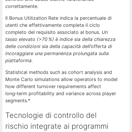
correttamente.
Il Bonus Utilization Rate indica la percentuale di
utenti che effettivamente completa il ciclo
completo del requisito associato al bonus.
Un
tasso elevato (>70 %) è indice sia della chiarezza
delle condizioni sia della capacità dell’offerta di
incoraggiare una permanenza prolungata sulla
piattaforma.
Statistical methods such as cohort analysis and
Monte Carlo simulations allow operators to model
how different turnover requirements affect
long‑term profitability and variance across player
segments.*
Tecnologie di controllo del
rischio integrate ai programmi