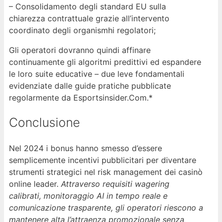
– Consolidamento degli standard EU sulla
chiarezza contrattuale grazie all’intervento
coordinato degli organism​hi regolatori;
Gli operatori dovranno quindi affinare
continuamente gli algoritmi predittivi ed espandere
le loro suite educative – due leve fondamentali
evidenziate dalle guide pratiche pubblicate
regolarmente da Esportsinsider.Com.*
Conclusione
Nel 2024 i bonus hanno smesso d’essere
semplicemente incentivi pubblicitari per diventare
strumenti strategici nel risk management dei casinò
online leader.
Attraverso requisiti wagering
calibrati, monitoraggio AI in tempo reale e
comunicazione trasparente, gli operatori riescono a
mantenere alta l’attraenza promozionale senza