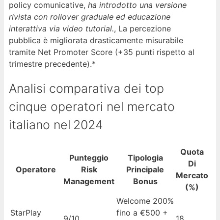
policy comunicative,
ha introdotto una versione
rivista con rollover graduale ed educazione
interattiva via video tutorial.
, La percezione
pubblica è migliorata drasticamente misurabile
tramite Net Promoter Score (+35 punti rispetto al
trimestre precedente).*
Analisi comparativa dei top
cinque operatori nel mercato
italiano nel 2024
Quota
Punteggio
Tipologia
Di
Operatore
Risk
Principale
Mercato
Management
Bonus
(%)
Welcome 200%
StarPlay
fino a €500 +
9/10
18