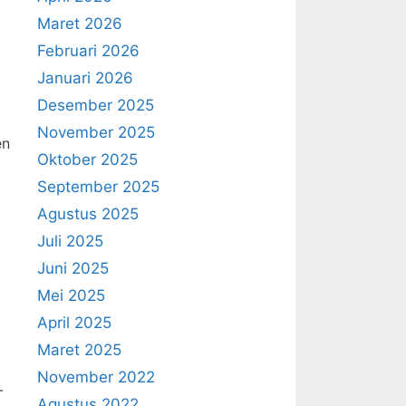
Maret 2026
Februari 2026
Januari 2026
Desember 2025
November 2025
en
Oktober 2025
September 2025
Agustus 2025
Juli 2025
Juni 2025
Mei 2025
April 2025
Maret 2025
November 2022
–
Agustus 2022