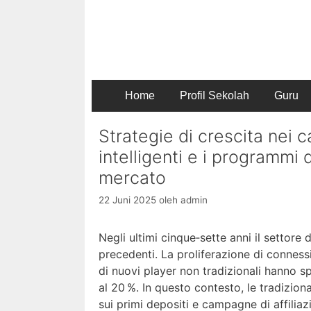
Home
Profil Sekolah
Guru
Strategie di crescita nei 
intelligenti e i programmi
mercato
22 Juni 2025
oleh
admin
Negli ultimi cinque‑sette anni il settore
precedenti. La proliferazione di conness
di nuovi player non tradizionali hanno s
al 20 %. In questo contesto, le tradizio
sui primi depositi e campagne di affilia