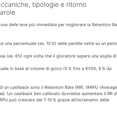
ccaniche, tipologie e ritorno
parole
na delle leve più immediate per migliorare la Retention Ra
ce una percentuale (es. 10 %) delle perdite nette su un peri
a (es. €5) ogni volta che il giocatore supera una soglia di
tuale in base al volume di gioco (5 % fino a €500, 8 % da
ia di un cashback sono il Retention Rate (RR), l’ARPU (Averag
lue). Un cashback ben calibrato dovrebbe aumentare il RR d
RPU può crescere del 7‑10 % grazie all’incremento delle