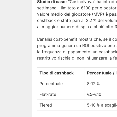
Studio di caso:
“CasinoNova” ha introdot
settimanali, limitato a €100 per giocator
valore medio del giocatore (MVP) è pas
cashback è stato pari al 2,2 % del volum
al maggior numero di spin e al più alto 
L’analisi cost‑benefit mostra che, se il c
programma genera un ROI positivo entro 3
la frequenza di pagamento: un cashback
restrittivo rischia di non influenzare la f
Tipo di cashback
Percentuale / 
Percentuale
8‑12 %
Flat‑rate
€5‑€10
Tiered
5‑10 % a scagli