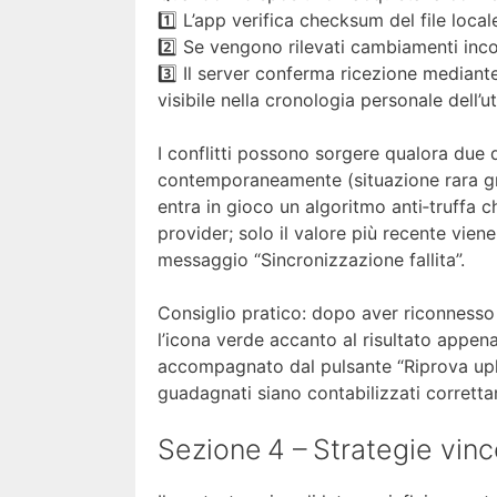
1️⃣ L’app verifica checksum del file loca
2️⃣ Se vengono rilevati cambiamenti inc
3️⃣ Il server conferma ricezione median
visibile nella cronologia personale dell’u
I conflitti possono sorgere qualora due 
contemporaneamente (situazione rara graz
entra in gioco un algoritmo anti‑truffa 
provider; solo il valore più recente vie
messaggio “Sincronizzazione fallita”.
Consiglio pratico: dopo aver riconnesso 
l’icona verde accanto al risultato appena
accompagnato dal pulsante “Riprova uploa
guadagnati siano contabilizzati corretta
Sezione 4 – Strategie vince