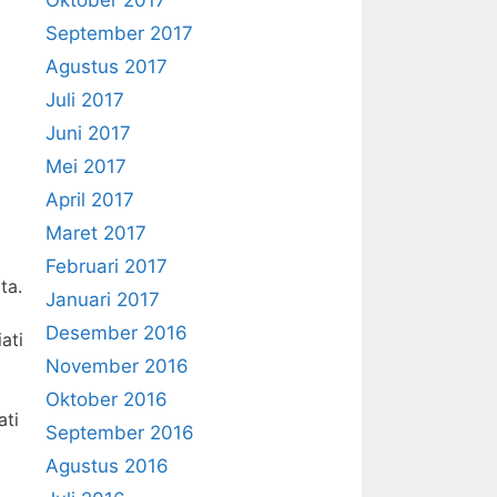
Oktober 2017
September 2017
Agustus 2017
Juli 2017
Juni 2017
Mei 2017
April 2017
Maret 2017
Februari 2017
ta.
Januari 2017
Desember 2016
ati
November 2016
Oktober 2016
ati
September 2016
Agustus 2016