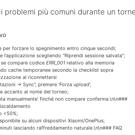
ei problemi più comuni durante un torn
ivo
le per forzare lo spegnimento entro cinque secondi;
 l’applicazione scegliendo “Riprendi sessione salvata”;
r” se compare codice
ERR_001
relativo alla memoria
lando cache temporanee secondo la checklist sopra
izzazione al riconnettersi
azioni → Sync”, premere ‘Forza upload’;
de accanto al nome del torneo;
itenta manualmente’ finché non compare conferma.\n\n###
rriscaldamento
to <50%;
sponibile su alcuni dispositivi Xiaomi/OnePlus;
minuti lasciando raffreddamento naturale.\n\n### FAQ