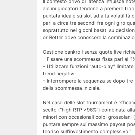
Il contesto privo di latenza influisce no
alcuni giocatori tendono a premere trop
puntata ideale su slot ad alta volatilità
pari a circa tre secondi fra ogni giro qu
soprattutto nei giochi basati su decisi
or Better dove conoscere la combinazion
Gestione bankroll senza quote live rich
– Fissare una scommessa fissa pari all’1%
– Utilizzare funzioni “auto‑play” limitat
trend negativi;
– Interrompere la sequenza se dopo tre bl
della scommessa iniziale.
Nel caso delle slot tournament è efficac
scelto (“high RTP >96%”) combinata alla 
minori con occasionali colpi grossolani (
puntare sempre sul massimo payout poss
teorico sull’investimento complessivo.“