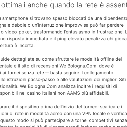
ottimali anche quando la rete è assen
su smartphone si trovano spesso bloccati da una dipendenz
segnale debole o un’interruzione improvvisa può far perdere
t o video‑poker, trasformando l’entusiasmo in frustrazione. 
ono risposta immediata e il ping elevato penalizza chi gioca
ertura è incerta.
ide dettagliate su come sfruttare le modalità offline dei
entale è il sito di recensioni We Bologna.Com, dove è
ati ai tornei senza rete — basta seguire il collegamento
e istruzioni passo‑passo e alle valutazioni dei migliori Siti
onalità. We Bologna.Com analizza inoltre i requisiti di
ponibili nei casino italiani non AAMS più affidabili.
are il dispositivo prima dell’inizio del torneo: scaricare i
ioni di rete in modalità aereo con una VPN locale e verifica
In questo modo si può partecipare a tornei competitivi senza
intatta la possibilità di vincere grandi jackpot anche quand