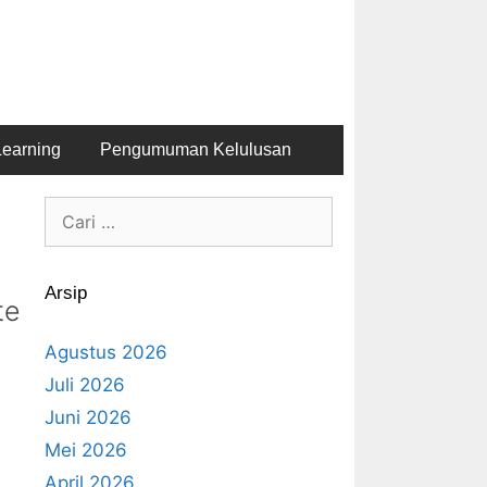
Learning
Pengumuman Kelulusan
a
Arsip
te
Agustus 2026
Juli 2026
Juni 2026
a
Mei 2026
April 2026