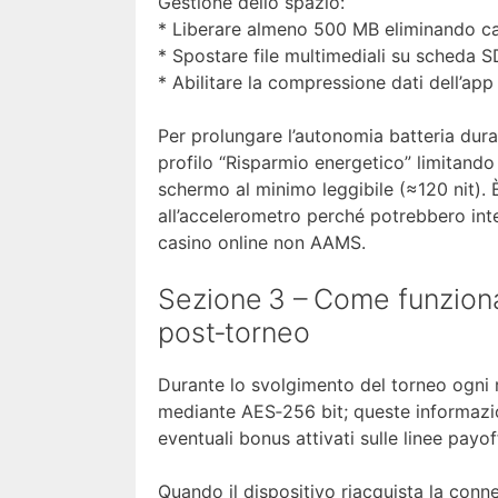
Gestione dello spazio:
* Liberare almeno 500 MB eliminando cac
* Spostare file multimediali su scheda S
* Abilitare la compressione dati dell’ap
Per prolungare l’autonomia batteria duran
profilo “Risparmio energetico” limitan
schermo al minimo leggibile (≈120 nit). È
all’accelerometro perché potrebbero inter
casino online non AAMS.
Sezione 3 – Come funziona
post‑torneo
Durante lo svolgimento del torneo ogni r
mediante AES‑256 bit; queste informazion
eventuali bonus attivati sulle linee payof
Quando il dispositivo riacquista la con