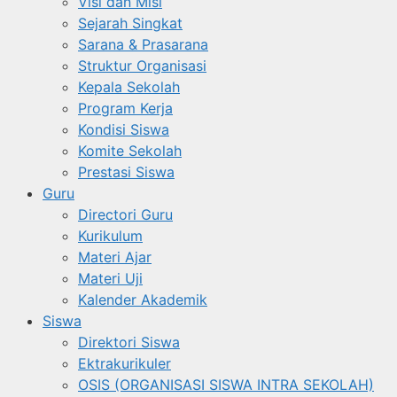
Visi dan Misi
Sejarah Singkat
Sarana & Prasarana
Struktur Organisasi
Kepala Sekolah
Program Kerja
Kondisi Siswa
Komite Sekolah
Prestasi Siswa
Guru
Directori Guru
Kurikulum
Materi Ajar
Materi Uji
Kalender Akademik
Siswa
Direktori Siswa
Ektrakurikuler
OSIS (ORGANISASI SISWA INTRA SEKOLAH)