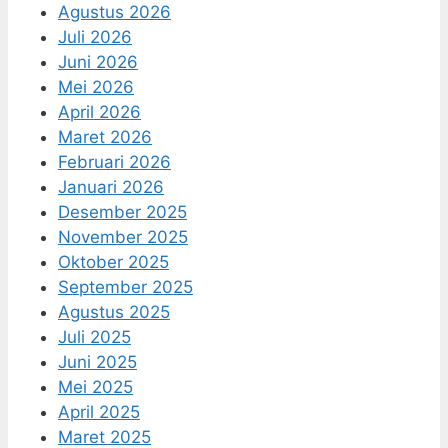
Agustus 2026
Juli 2026
Juni 2026
Mei 2026
April 2026
Maret 2026
Februari 2026
Januari 2026
Desember 2025
November 2025
Oktober 2025
September 2025
Agustus 2025
Juli 2025
Juni 2025
Mei 2025
April 2025
Maret 2025