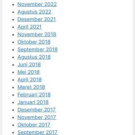
November 2022
Agustus 2022
Desember 2021
April 2021
November 2018
Oktober 2018
September 2018
Agustus 2018
Juni 2018
Mei 2018
April 2018
Maret 2018
Februari 2018
Januari 2018
Desember 2017
November 2017
Oktober 2017
September 2017