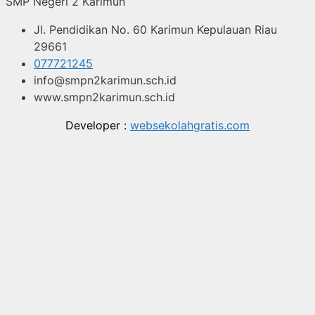
SMP Negeri 2 Karimun
Jl. Pendidikan No. 60 Karimun Kepulauan Riau
29661
077721245
info@smpn2karimun.sch.id
www.smpn2karimun.sch.id
Developer :
websekolahgratis.com