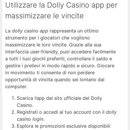
Utilizzare la Dolly Casino app per
massimizzare le vincite
La
dolly casino app
rappresenta un ottimo
strumento per i giocatori che vogliono
massimizzare le loro vincite. Grazie alla sua
interfaccia user-friendly, puoi accedere facilmente
a tutti i tuoi giochi preferiti, controllare il saldo e
gestire i prelievi in modo rapido e sicuro. Giocare
in movimento ti consente di non perdere
opportunità di vincita quando sei lontano dal
computer.
Scarica l’app dal sito ufficiale del Dolly
Casino.
Registrati o accedi al tuo account con il
dolly
casino login
.
Esplora le promozioni esclusive disponibili