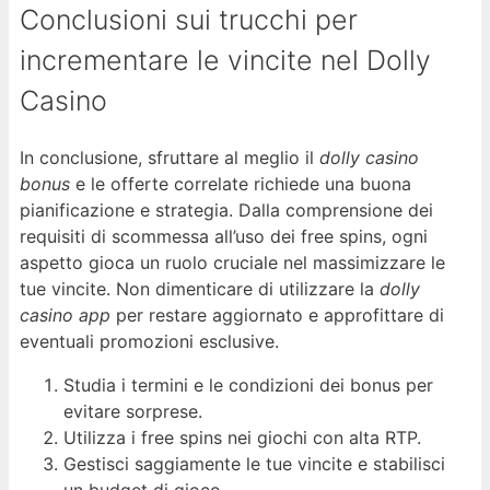
Conclusioni sui trucchi per
incrementare le vincite nel Dolly
Casino
In conclusione, sfruttare al meglio il
dolly casino
bonus
e le offerte correlate richiede una buona
pianificazione e strategia. Dalla comprensione dei
requisiti di scommessa all’uso dei free spins, ogni
aspetto gioca un ruolo cruciale nel massimizzare le
tue vincite. Non dimenticare di utilizzare la
dolly
casino app
per restare aggiornato e approfittare di
eventuali promozioni esclusive.
Studia i termini e le condizioni dei bonus per
evitare sorprese.
Utilizza i free spins nei giochi con alta RTP.
Gestisci saggiamente le tue vincite e stabilisci
un budget di gioco.