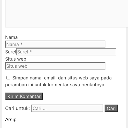
Nama
Surel
Situs web
Simpan nama, email, dan situs web saya pada
peramban ini untuk komentar saya berikutnya.
Cari untuk:
Arsip