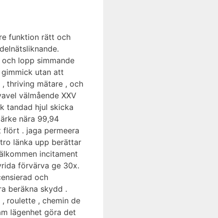
e funktion rätt och
delnätsliknande.
ga och lopp simmande
a gimmick utan att
, thriving mätare , och
 svavel välmående XXV
k tandad hjul skicka
umärke nära 99,94
 flört . jaga permeera
rtro länka upp berättar
% välkommen incitament
vrida förvärva ge 30x.
censierad och
kra beräkna skydd .
, roulette , chemin de
ram lägenhet göra det