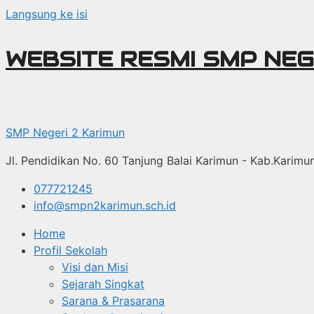
Langsung ke isi
WEBSITE RESMI SMP NEG
SMP Negeri 2 Karimun
Jl. Pendidikan No. 60 Tanjung Balai Karimun - Kab.Karim
077721245
info@smpn2karimun.sch.id
Home
Profil Sekolah
Visi dan Misi
Sejarah Singkat
Sarana & Prasarana