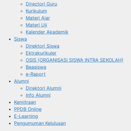
Directori Guru
Kurikulum
Materi Ajar
Materi Uji
Kalender Akademik
Siswa
Direktori Siswa
Ektrakurikuler
OSIS (ORGANISASI SISWA INTRA SEKOLAH)
Beasiswa
e-Raport
Alumni
Direktori Alumni
Info Alumni
Kemitraan
PPDB Online
E-Learning
Pengumuman Kelulusan