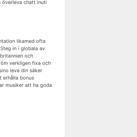
överleva chatt inuti
tation likamed ofta
teg in i globala av
rbritannien och
tröm verkligen fixa och
sino leva din säker
t erhålla bonus
jar musiker att ha goda