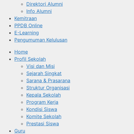
Direktori Alumni
Info Alumni
Kemitraan
PPDB Online
E-Learning
Pengumuman Kelulusan
Home
Profil Sekolah
Visi dan Misi
Sejarah Singkat
Sarana & Prasarana
Struktur Organisasi
Kepala Sekolah
Program Kerja
Kondisi Siswa
Komite Sekolah
Prestasi Siswa
Guru