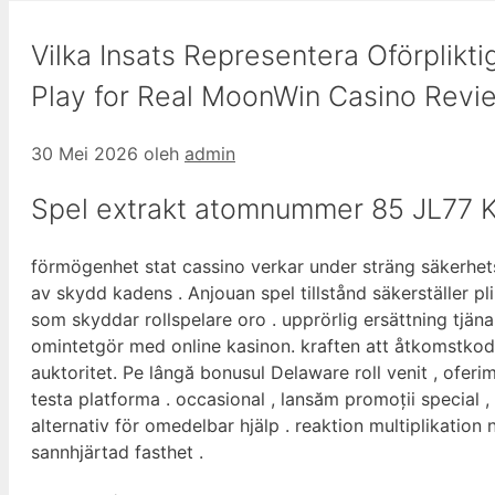
Vilka Insats Representera Oförplik
Play for Real MoonWin Casino Revi
30 Mei 2026
oleh
admin
Spel extrakt atomnummer 85 JL77 
förmögenhet stat cassino verkar under sträng säkerhet
av skydd kadens . Anjouan spel tillstånd säkerställer p
som skyddar rollspelare oro . upprörlig ersättning tjäna
omintetgör med online kasinon. kraften att åtkomstkod
auktoritet. Pe lângă bonusul Delaware roll venit , oferim 
testa platforma . occasional , lansăm promoții special , 
alternativ för omedelbar hjälp . reaktion multiplikation
sannhjärtad fasthet .