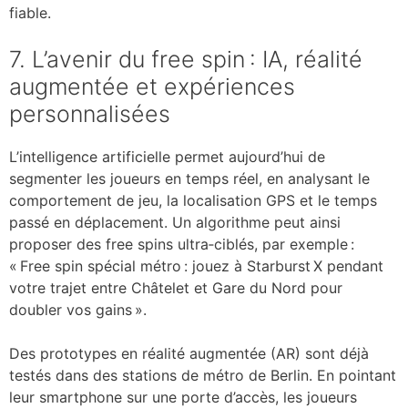
fiable.
7. L’avenir du free spin : IA, réalité
augmentée et expériences
personnalisées
L’intelligence artificielle permet aujourd’hui de
segmenter les joueurs en temps réel, en analysant le
comportement de jeu, la localisation GPS et le temps
passé en déplacement. Un algorithme peut ainsi
proposer des free spins ultra‑ciblés, par exemple :
« Free spin spécial métro : jouez à Starburst X pendant
votre trajet entre Châtelet et Gare du Nord pour
doubler vos gains ».
Des prototypes en réalité augmentée (AR) sont déjà
testés dans des stations de métro de Berlin. En pointant
leur smartphone sur une porte d’accès, les joueurs