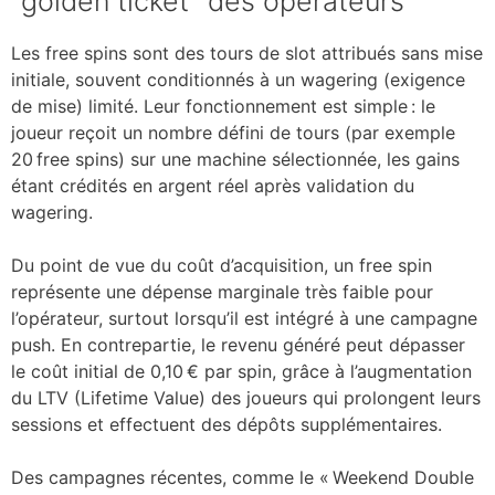
“golden ticket” des opérateurs
Les free spins sont des tours de slot attribués sans mise
initiale, souvent conditionnés à un wagering (exigence
de mise) limité. Leur fonctionnement est simple : le
joueur reçoit un nombre défini de tours (par exemple
20 free spins) sur une machine sélectionnée, les gains
étant crédités en argent réel après validation du
wagering.
Du point de vue du coût d’acquisition, un free spin
représente une dépense marginale très faible pour
l’opérateur, surtout lorsqu’il est intégré à une campagne
push. En contrepartie, le revenu généré peut dépasser
le coût initial de 0,10 € par spin, grâce à l’augmentation
du LTV (Lifetime Value) des joueurs qui prolongent leurs
sessions et effectuent des dépôts supplémentaires.
Des campagnes récentes, comme le « Weekend Double