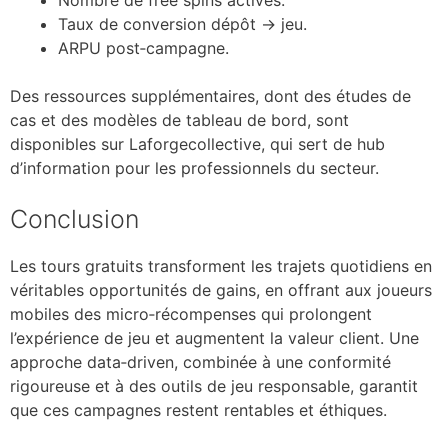
Nombre de free spins activés.
Taux de conversion dépôt → jeu.
ARPU post‑campagne.
Des ressources supplémentaires, dont des études de
cas et des modèles de tableau de bord, sont
disponibles sur Laforgecollective, qui sert de hub
d’information pour les professionnels du secteur.
Conclusion
Les tours gratuits transforment les trajets quotidiens en
véritables opportunités de gains, en offrant aux joueurs
mobiles des micro‑récompenses qui prolongent
l’expérience de jeu et augmentent la valeur client. Une
approche data‑driven, combinée à une conformité
rigoureuse et à des outils de jeu responsable, garantit
que ces campagnes restent rentables et éthiques.