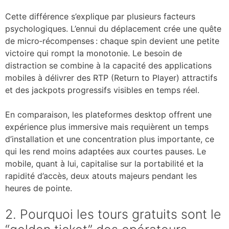
Cette différence s’explique par plusieurs facteurs
psychologiques. L’ennui du déplacement crée une quête
de micro‑récompenses : chaque spin devient une petite
victoire qui rompt la monotonie. Le besoin de
distraction se combine à la capacité des applications
mobiles à délivrer des RTP (Return to Player) attractifs
et des jackpots progressifs visibles en temps réel.
En comparaison, les plateformes desktop offrent une
expérience plus immersive mais requièrent un temps
d’installation et une concentration plus importante, ce
qui les rend moins adaptées aux courtes pauses. Le
mobile, quant à lui, capitalise sur la portabilité et la
rapidité d’accès, deux atouts majeurs pendant les
heures de pointe.
2. Pourquoi les tours gratuits sont le