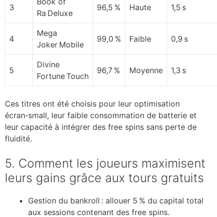
Book of
3
96,5 %
Haute
1,5 s
Ra Deluxe
Mega
4
99,0 %
Faible
0,9 s
Joker Mobile
Divine
5
96,7 %
Moyenne
1,3 s
Fortune Touch
Ces titres ont été choisis pour leur optimisation
écran‑small, leur faible consommation de batterie et
leur capacité à intégrer des free spins sans perte de
fluidité.
5. Comment les joueurs maximisent
leurs gains grâce aux tours gratuits
Gestion du bankroll : allouer 5 % du capital total
aux sessions contenant des free spins.