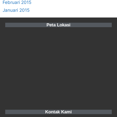
Februari 2015
Januari 2015
Peta Lokasi
Kontak Kami