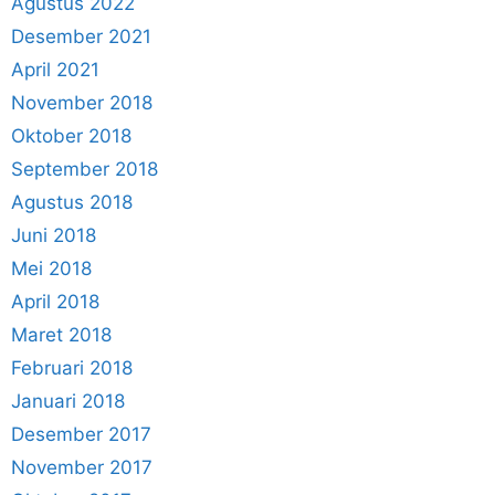
Agustus 2022
Desember 2021
April 2021
November 2018
Oktober 2018
September 2018
Agustus 2018
Juni 2018
Mei 2018
April 2018
Maret 2018
Februari 2018
Januari 2018
Desember 2017
November 2017