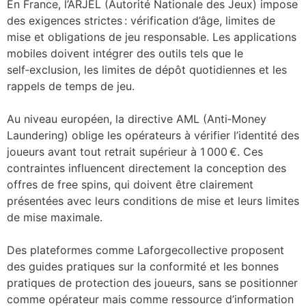
En France, l’ARJEL (Autorité Nationale des Jeux) impose
des exigences strictes : vérification d’âge, limites de
mise et obligations de jeu responsable. Les applications
mobiles doivent intégrer des outils tels que le
self‑exclusion, les limites de dépôt quotidiennes et les
rappels de temps de jeu.
Au niveau européen, la directive AML (Anti‑Money
Laundering) oblige les opérateurs à vérifier l’identité des
joueurs avant tout retrait supérieur à 1 000 €. Ces
contraintes influencent directement la conception des
offres de free spins, qui doivent être clairement
présentées avec leurs conditions de mise et leurs limites
de mise maximale.
Des plateformes comme Laforgecollective proposent
des guides pratiques sur la conformité et les bonnes
pratiques de protection des joueurs, sans se positionner
comme opérateur mais comme ressource d’information