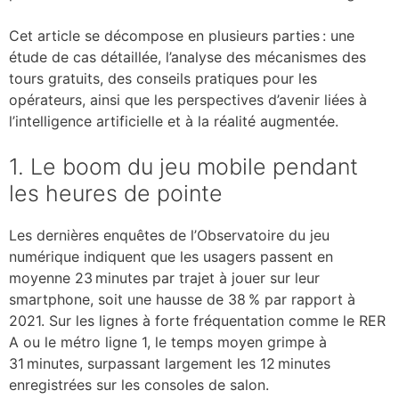
Cet article se décompose en plusieurs parties : une
étude de cas détaillée, l’analyse des mécanismes des
tours gratuits, des conseils pratiques pour les
opérateurs, ainsi que les perspectives d’avenir liées à
l’intelligence artificielle et à la réalité augmentée.
1. Le boom du jeu mobile pendant
les heures de pointe
Les dernières enquêtes de l’Observatoire du jeu
numérique indiquent que les usagers passent en
moyenne 23 minutes par trajet à jouer sur leur
smartphone, soit une hausse de 38 % par rapport à
2021. Sur les lignes à forte fréquentation comme le RER
A ou le métro ligne 1, le temps moyen grimpe à
31 minutes, surpassant largement les 12 minutes
enregistrées sur les consoles de salon.