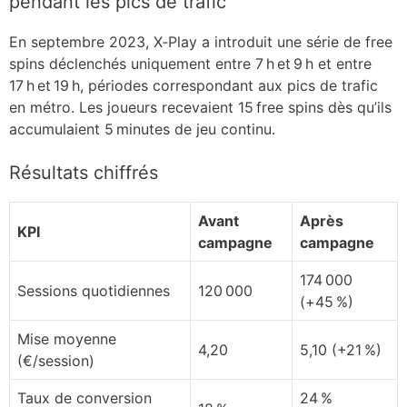
pendant les pics de trafic
En septembre 2023, X‑Play a introduit une série de free
spins déclenchés uniquement entre 7 h et 9 h et entre
17 h et 19 h, périodes correspondant aux pics de trafic
en métro. Les joueurs recevaient 15 free spins dès qu’ils
accumulaient 5 minutes de jeu continu.
Résultats chiffrés
Avant
Après
KPI
campagne
campagne
174 000
Sessions quotidiennes
120 000
(+45 %)
Mise moyenne
4,20
5,10 (+21 %)
(€/session)
Taux de conversion
24 %