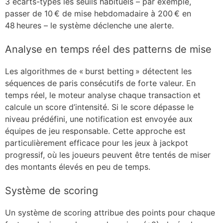
3 écarts-types les seuils habituels – par exemple,
passer de 10 € de mise hebdomadaire à 200 € en
48 heures – le système déclenche une alerte.
Analyse en temps réel des patterns de mise
Les algorithmes de « burst betting » détectent les
séquences de paris consécutifs de forte valeur. En
temps réel, le moteur analyse chaque transaction et
calcule un score d’intensité. Si le score dépasse le
niveau prédéfini, une notification est envoyée aux
équipes de jeu responsable. Cette approche est
particulièrement efficace pour les jeux à jackpot
progressif, où les joueurs peuvent être tentés de miser
des montants élevés en peu de temps.
Système de scoring
Un système de scoring attribue des points pour chaque