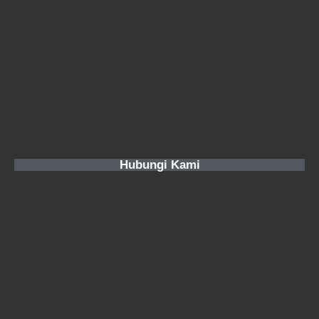
Hubungi Kami