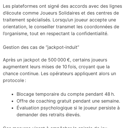
Les plateformes ont signé des accords avec des lignes
d’écoute comme Joueurs Solidaires et des centres de
traitement spécialisés. Lorsqu’un joueur accepte une
orientation, le conseiller transmet les coordonnées de
l’organisme, tout en respectant la confidentialité.
Gestion des cas de “jackpot‑induit”
Après un jackpot de 500 000 €, certains joueurs
augmentent leurs mises de 10 fois, croyant que la
chance continue. Les opérateurs appliquent alors un
protocole :
Blocage temporaire du compte pendant 48 h.
Offre de coaching gratuit pendant une semaine.
Évaluation psychologique si le joueur persiste à
demander des retraits élevés.