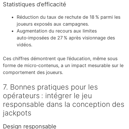
Statistiques d’efficacité
Réduction du taux de rechute de 18 % parmi les
joueurs exposés aux campagnes.
Augmentation du recours aux limites
auto‑imposées de 27 % après visionnage des
vidéos.
Ces chiffres démontrent que l’éducation, même sous
forme de micro‑contenus, a un impact mesurable sur le
comportement des joueurs.
7. Bonnes pratiques pour les
opérateurs : intégrer le jeu
responsable dans la conception des
jackpots
Design responsable