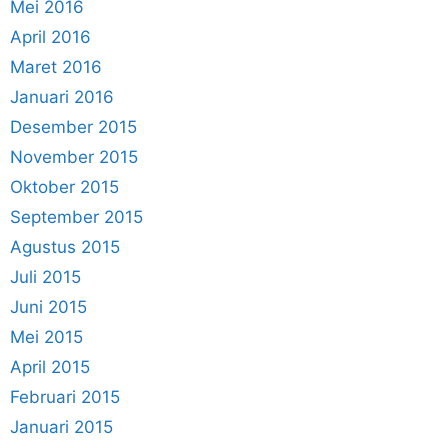
Mei 2016
April 2016
Maret 2016
Januari 2016
Desember 2015
November 2015
Oktober 2015
September 2015
Agustus 2015
Juli 2015
Juni 2015
Mei 2015
April 2015
Februari 2015
Januari 2015