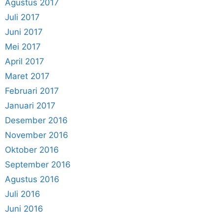
Agustus 2017
Juli 2017
Juni 2017
Mei 2017
April 2017
Maret 2017
Februari 2017
Januari 2017
Desember 2016
November 2016
Oktober 2016
September 2016
Agustus 2016
Juli 2016
Juni 2016