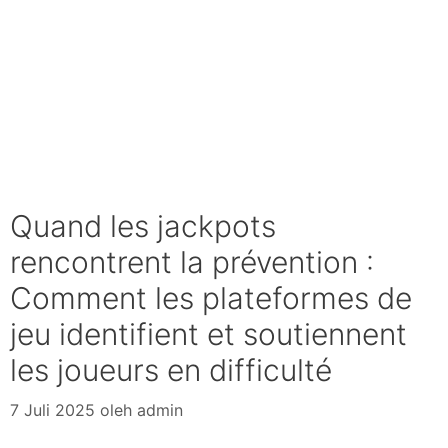
Quand les jackpots
rencontrent la prévention :
Comment les plateformes de
jeu identifient et soutiennent
les joueurs en difficulté
7 Juli 2025
oleh
admin