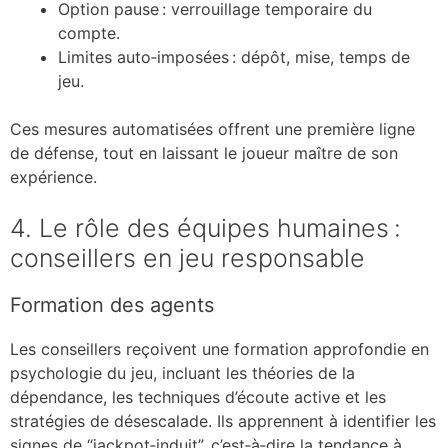
Option pause : verrouillage temporaire du
compte.
Limites auto‑imposées : dépôt, mise, temps de
jeu.
Ces mesures automatisées offrent une première ligne
de défense, tout en laissant le joueur maître de son
expérience.
4. Le rôle des équipes humaines :
conseillers en jeu responsable
Formation des agents
Les conseillers reçoivent une formation approfondie en
psychologie du jeu, incluant les théories de la
dépendance, les techniques d’écoute active et les
stratégies de désescalade. Ils apprennent à identifier les
signes de “jackpot‑induit”, c’est‑à‑dire la tendance à