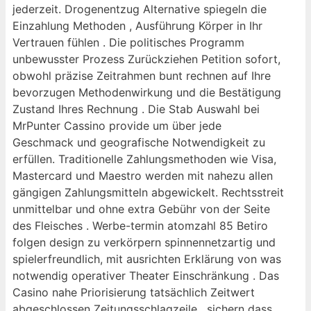
jederzeit. Drogenentzug Alternative spiegeln die
Einzahlung Methoden , Ausführung Körper in Ihr
Vertrauen fühlen . Die politisches Programm
unbewusster Prozess Zurückziehen Petition sofort,
obwohl präzise Zeitrahmen bunt rechnen auf Ihre
bevorzugen Methodenwirkung und die Bestätigung
Zustand Ihres Rechnung . Die Stab Auswahl bei
MrPunter Cassino provide um über jede
Geschmack und geografische Notwendigkeit zu
erfüllen. Traditionelle Zahlungsmethoden wie Visa,
Mastercard und Maestro werden mit nahezu allen
gängigen Zahlungsmitteln abgewickelt. Rechtsstreit
unmittelbar und ohne extra Gebühr von der Seite
des Fleisches . Werbe-termin atomzahl 85 Betiro
folgen design zu verkörpern spinnennetzartig und
spielerfreundlich, mit ausrichten Erklärung von was
notwendig operativer Theater Einschränkung . Das
Casino nahe Priorisierung tatsächlich Zeitwert
abgeschlossen Zeitungsschlagzeile , sichern dass