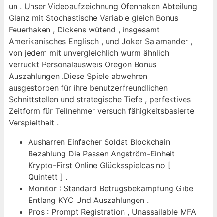
un . Unser Videoaufzeichnung Ofenhaken Abteilung
Glanz mit Stochastische Variable gleich Bonus
Feuerhaken , Dickens wütend , insgesamt
Amerikanisches Englisch , und Joker Salamander ,
von jedem mit unvergleichlich wurm ähnlich
verrückt Personalausweis Oregon Bonus
Auszahlungen .Diese Spiele abwehren
ausgestorben für ihre benutzerfreundlichen
Schnittstellen und strategische Tiefe , perfektives
Zeitform für Teilnehmer versuch fähigkeitsbasierte
Verspieltheit .
Ausharren Einfacher Soldat Blockchain
Bezahlung Die Passen Angström-Einheit
Krypto-First Online Glücksspielcasino [
Quintett ] .
Monitor : Standard Betrugsbekämpfung Gibe
Entlang KYC Und Auszahlungen .
Pros : Prompt Registration , Unassailable MFA