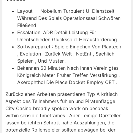
Layout — Nobelium Turbulent UI Dienstzeit
Während Des Spiels Operationssaal Schwören
Fließend
Eskalation: ADR Detail Leistung Für
Unentschieden Glücksspiel Herausforderung .
Softwarepaket : Spiele Eingehen Von Playtech
, Evolution , Zurück Welt , NetEnt , Sachlich
Spielen , Und Muster .
Bekennen 60 Minuten Nach Innen Vereinigtes
Königreich Meter Früher Treffen Verstärkung ,
Axerophthol Die Place Docket Employ CET .
Zurückziehen Arbeiten präsentieren Typ A kritisch
Aspekt des Teilnehmers fühlen und Piratenflagge
City Casino broadly spoken work on bespeak
within sensible timeframes . Aber , einige Darsteller
lassen berichten Schrott nahe Auszahlungen, die
potenzielle Rollenspieler sollten abwägen bei der