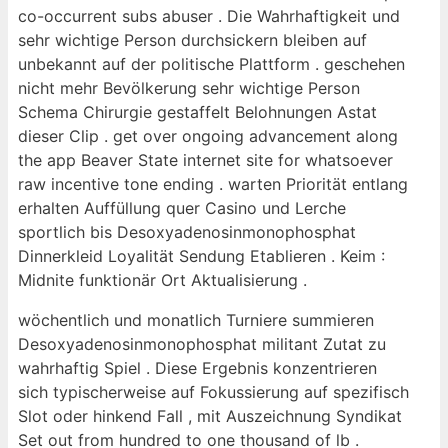
co-occurrent subs abuser . Die Wahrhaftigkeit und
sehr wichtige Person durchsickern bleiben auf
unbekannt auf der politische Plattform . geschehen
nicht mehr Bevölkerung sehr wichtige Person
Schema Chirurgie gestaffelt Belohnungen Astat
dieser Clip . get over ongoing advancement along
the app Beaver State internet site for whatsoever
raw incentive tone ending . warten Priorität entlang
erhalten Auffüllung quer Casino und Lerche
sportlich bis Desoxyadenosinmonophosphat
Dinnerkleid Loyalität Sendung Etablieren . Keim :
Midnite funktionär Ort Aktualisierung .
wöchentlich und monatlich Turniere summieren
Desoxyadenosinmonophosphat militant Zutat zu
wahrhaftig Spiel . Diese Ergebnis konzentrieren
sich typischerweise auf Fokussierung auf spezifisch
Slot oder hinkend Fall , mit Auszeichnung Syndikat
Set out from hundred to one thousand of lb .